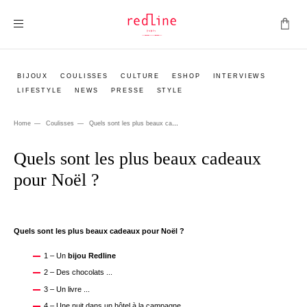
Toggle Nav
BIJOUX
COULISSES
CULTURE
ESHOP
INTERVIEWS
LIFESTYLE
NEWS
PRESSE
STYLE
Home
Coulisses
Quels sont les plus beaux cadeaux pour Noël ?
Quels sont les plus beaux cadeaux
pour Noël ?
Quels sont les plus beaux cadeaux pour Noël ?
1 – Un
bijou Redline
2 – Des chocolats ...
3 – Un livre ...
4 – Une nuit dans un hôtel à la campagne ...